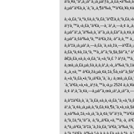
à¹à¸¥à¸°à¹„à¸¡à¹ˆà¸¡à¸µà¹ƒà¸„à¸£à¸•à¹‰à¸
à¸µà¹ˆà¹€à¸à¸´à¸”à¸‚à¸¶à¹‰à¸™à¹€à¸¥à¸¢à
à¸›à¸£à¸°à¸ªà¸šà¸à¸²à¸£à¸“à¹Œà¸à¸²à¸£à¸›
à¹ƒà¸™à¸›à¸£à¸°à¹€à¸—à¸¨à¹„à¸—à¸¢ à¸„à¸¥
à¸µà¹ˆà¹„à¸”à¹‰à¸­à¸´à¹ˆà¸¡à¸­à¸£à¹ˆà¸­à¸¢à
à¸µà¹ˆà¸šà¹‰à¸²à¸™à¹€à¸žà¸·à¹ˆà¸­à¸™ à¸‚
à¸à¹‡à¸¡à¸µà¹‚à¸—à¸£à¸¨à¸±à¸žà¸—à¹Œà¸¡à¸
à¸£à¸²à¸¢à¸‡à¸²à¸™à¸‚à¹ˆà¸²à¸§à¸§à¹ˆà¸² à
â€¦à¸£à¸±à¸à¸›à¸£à¸°à¸«à¸²à¸£ ? à¹ƒà¸™à
à¸œà¸¡à¸£à¸µà¸šà¸­à¸­à¸à¹„à¸›à¸‚à¹‰à¸²à¸‡à
à¸„à¸±à¸™ à¹€à¸žà¸µà¸¢à¸‡à¸Šà¸±à¹ˆà¸§à¹„
à¸«à¸²à¸£à¸•à¸²à¸¡à¹€à¸”à¸´à¸¡ à¸œà¸¡à¸£à¸
´à¸”à¹€à¸«à¸•à¸¸à¹ƒà¸™à¸›à¸µ 2524 à¸à¸¥à
à¸¢ à¹‚à¸”à¸¢à¸—à¸µà¹ˆà¸œà¸¡à¹„à¸¡à¹ˆà¸
à¸à¹‡à¹€à¸à¸´à¸”à¸£à¸±à¸à¸›à¸£à¸°à¸«à¸²
à¹‚à¸”à¸¢à¸¡à¸µà¸à¸²à¸£à¸¢à¸¶à¸”à¸•à¸±à¸§à
à¸±à¹‰à¸‡à¸«à¸¡à¸”à¸­à¸¢à¸¹à¹ˆà¹ƒà¸™à¹€à
à¸²à¸‡à¸ªà¸¹à¹ˆà¸ à¸²à¸„à¹€à¸«à¸™à¸·à¸­ à
à¸ªà¸¡à¹€à¸”à¹‡à¸ˆà¸žà¸£à¸°à¹€à¸ˆà¹‰à¸²à¸
à¸²à¸‡à¹€à¸‚à¹‰à¸²-à¸­à¸­à¸à¸£à¸±à¸à¸ªà¸