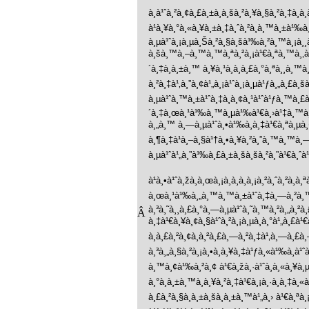
à¸à¹ˆà¸²à¸¢à¸£à¸±à¸à¸šà¸²à¸¥à¸§à¸²à¸‡à¸
à¹à¸¥à¸°à¸«à¸¥à¸±à¸‡à¸ˆà¸²à¸à¸™à¸±à¹‰
à¸µà¹ˆà¸¡à¸µà¸Šà¸²à¸§à¸šà¹‰à¸²à¸™à¸¡à¸¸à
à¸šà¸™à¸–à¸™à¸™à¸ªà¸²à¸¡à¹€à¸ªà¸™à¸‚à¸“à¸
´à¸‡à¸à¸±à¸™ à¸¥à¸¹à¸à¸à¸£à¸°à¸ªà¸¸à¸™
à¸²à¸‡à¹‚à¸”à¸¢à¹„à¸¡à¹ˆà¸¡à¸µà¹ƒà¸„à¸£à¸š
à¸µà¹ˆà¸™à¸±à¹ˆà¸‡à¸­à¸¢à¸¹à¹ˆà¹ƒà¸™à¸£à¸
´à¸‡à¸œà¸¹à¹‰à¸™à¸µà¹‰à¹€à¸›à¹‡à¸™à¸«
à¸„à¸™ à¸—à¸µà¹ˆà¸•à¹‰à¸­à¸‡à¹€à¸ªà¸µà¸
à¸¶à¸‡à¹à¸–à¸§à¹†à¸•à¸¥à¸²à¸”à¸™à¸™à¸—
à¸µà¹ˆà¹„à¸”à¹‰à¸£à¸±à¸šà¸šà¸²à¸”à¹€à¸ˆà¹
à¹à¸•à¹ˆà¸žà¸­à¸œà¸¡à¸­à¸­à¸à¸¡à¸²à¸ˆà¸²à¸
à¸œà¸¹à¹‰à¸„à¸™à¸™à¸±à¹ˆà¸‡à¸—à¸²à¸™à¹„
à¸³à¸˜à¸¸à¸£à¸°à¸—à¸µà¹ˆà¸˜à¸™à¸²à¸„à¸²à
Â
à¸‡à¹€à¸¥à¸¢à¸§à¹ˆà¸²à¸¡à¸µà¸­à¸°à¹„à¸£à
à¸à¸£à¸²à¸¢à¸à¸²à¸£à¸—à¸²à¸‡à¹‚à¸—à¸£
à¸³à¸„à¸§à¸²à¸¡à¸•à¸à¸¥à¸‡à¹ƒà¸«à¹‰à¸à¹ˆà¸
à¸™à¸¢à¹‰à¸²à¸¢ à¹€à¸žà¸·à¹ˆà¸­à¸«à¸¥à¸µà
à¸°à¸à¸±à¸™à¸à¸¥à¸²à¸‡à¹€à¸¡à¸·à¸­à¸‡à
à¸£à¸²à¸§à¸à¸±à¸šà¸à¸±à¸™à¹„à¸› à¹€à¸ªà¸