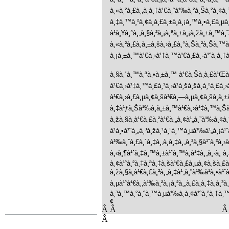
à¸«à¸²à¸£à¸‚à¸­à¸‡à¹€à¸ˆà¹‰à¸²à¸Šà¸²à¸¢à¸
à¸‡à¸™à¸²à¸¢à¸à¸£à¸±à¸à¸¡à¸™à¸•à¸£à¸µà
à¹à¸¥à¸°à¸„à¸§à¸²à¸¡à¸ªà¸±à¸¡à¸žà¸±à¸™à
à¸«à¸²à¸£à¸à¸±à¸šà¸›à¸£à¸°à¸Šà¸²à¸Šà¸™à¸
à¸¡à¸±à¸™à¹€à¸›à¹‡à¸™à¹€à¸£à¸·à¹ˆà¸­à¸‡à
à¸§à¸´à¸™à¸ªà¸•à¸±à¸™ à¹€à¸Šà¸­à¸£à¹Œà¸Š
à¹€à¸›à¹‡à¸™à¸£à¸¹à¸›à¹à¸šà¸šà¸à¸²à¸£à¸›à
à¹€à¸›à¸£à¸µà¸¢à¸šà¹€à¸—à¸µà¸¢à¸šà¸à¸±à
à¸‡à¹ƒà¸Šà¹‰à¸à¸±à¸™à¹€à¸›à¹‡à¸™à¸Šà¹ˆà¸
à¸žà¸§à¸à¹€à¸£à¸²à¹€à¸„à¸¢à¹„à¸”à¹‰à¸¢
à¹à¸•à¹ˆà¸„à¸³à¸žà¸¹à¸”à¸™à¸µà¹‰à¹„à¸¡à¹
à¹‰à¸ˆà¸£à¸´à¸‡à¸‚à¸­à¸‡à¸„à¸³à¸§à¹ˆà¸²à¸›
à¸‹à¸¶à¹ˆà¸‡à¸™à¸±à¹ˆà¸™à¸à¹‡à¸„à¸·à¸­ à¸
à¸¢à¹ˆà¸²à¸‡à¸ªà¸‡à¸šà¹€à¸£à¸µà¸¢à¸šà¸£à¹
à¸žà¸§à¸à¹€à¸£à¸²à¸„à¸‡à¹„à¸”à¹‰à¹à¸•à¹
à¸µà¹ˆà¹€à¸‚à¹‰à¸²à¸¡à¸²à¸„à¸£à¸­à¸‡à¸­à¸
à¸³à¸™à¸²à¸ˆà¸™à¸µà¹‰à¸­à¸¢à¹ˆà¸²à¸‡à¸™
¢
Â
Â
Â