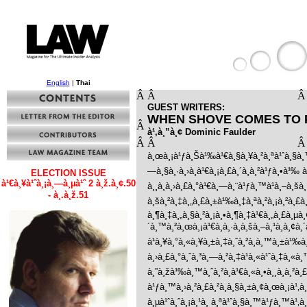
English
|
Thai
Â
Â
GUEST WRITERS:
WHEN SHOVE COMES TO
Â
à¹‚à¸”à¸¢ Dominic Faulder
Â
Â
à¸œà¸¡à¹ƒà¸Šà¹‰à¹€à¸§à¸¥à¸²à¸ªà¹ˆà¸§à¸™
—à¸§à¸·à¸›à¸­à¹€à¸¡à¸£à¸´à¸à¸²à¹ƒà¸•à¹‰
ELECTION ISSUE
à¹€à¸¥à¹ˆà¸¡à¸—à¸µà¹ˆ 2 à¸ž.à¸¢.50
à¸¸à¸à¸›à¸£à¸°à¹€à¸—à¸¨à¹ƒà¸™à¹à¸–à¸šà¸
- à¸.à¸ž.51
à¸šà¸²à¸‡à¸„à¸£à¸±à¹‰à¸‡à¸ªà¸²à¸¡à¸²à¸£à
à¸¶à¸‡à¸„à¸§à¸²à¸¡à¸•à¸¶à¸‡à¹€à¸„à¸£à¸µà
´à¸™à¸²à¸œà¸¡à¹€à¸à¸·à¸­à¸šà¸–à¸¹à¸à¸¢
à¹à¸¥à¸°à¸«à¸¥à¸±à¸‡à¸ˆà¸²à¸à¸™à¸±à¹‰
à¸›à¸£à¸°à¸ˆà¸³à¸—à¸²à¸‡à¹à¸«à¹ˆà¸‡à¸«à¸
à¸”à¸žà¹‰à¸™à¸ˆà¸²à¸à¹€à¸«à¸•à¸¸à¸à¸²à
à¹ƒà¸™à¸›à¸²à¸£à¸²à¸à¸§à¸±à¸¢à¸œà¸¡à¹‚à¸
à¸µà¹ˆà¸ˆà¸¡à¸¹à¸ à¸ªà¹ˆà¸§à¸™à¹ƒà¸™à¹‚à¸