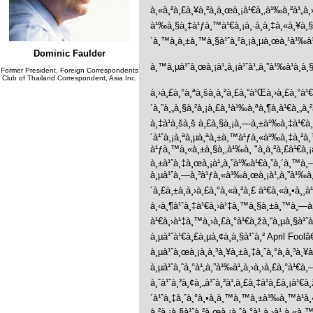
à¸«à¸²à¸£à¸¥à¸²à¸à¸œà¸¡à¹€à¸‚à¹‰à¸²à¹„à¸
à¹‰à¸§à¸‡à¹ƒà¸™à¹€à¸¡à¸·à¸­à¸‡à¸«à¸¥à¸§à¸‡
´à¸™à¸à¸±à¸™à¸§à¹ˆà¸²à¸¡à¸µà¸œà¸¹à¹‰à¹
Dominic Faulder
à¸™à¸µà¹ˆà¸œà¸¡à¹„à¸¡à¹ˆà¹„à¸”à¹‰à¹à¸
Former President, Foreign Correspondents
Club of Thailand Correspondent, Asia Inc.
à¸›à¸£à¸°à¸ªà¸šà¸à¸²à¸£à¸“à¹Œà¸›à¸£à¸°
´à¸”à¸„à¸§à¸²à¸¡à¸£à¸¹à¹‰à¸ªà¸¶à¸à¹€à¸„à¸
à¸‡à¹à¸šà¸š à¸£à¸§à¸¡à¸—à¸±à¹‰à¸‡à¹€à¸
´à¹ˆà¸¡à¸ªà¸µà¸ªà¸±à¸™à¹ƒà¸«à¹‰à¸‡à¸²à¸
à¹ƒà¸™à¸«à¸±à¸§à¸‚à¹‰à¸­ "à¸à¸²à¸£à¹€à¸
à¸±à¹ˆà¸‡à¸œà¸¡à¹„à¸”à¹‰à¹€à¸”à¸´à¸™à¸—
à¸µà¹ˆà¸—à¸³à¹ƒà¸«à¹‰à¸œà¸¡à¹„à¸”à¹‰à¸¡à
´à¸£à¸±à¸à¸›à¸£à¸°à¸«à¸²à¸£ à¹€à¸«à¸•à¸¸
à¸‹à¸¶à¹ˆà¸‡à¹€à¸›à¹‡à¸™à¸§à¸±à¸™à¸—à¸µ
à¹€à¸›à¹‡à¸™à¸›à¸£à¸°à¹€à¸žà¸“à¸µà¸§à¹ˆà¸
à¸µà¹ˆà¹€à¸£à¸µà¸¢à¸à¸§à¹ˆà¸² April 
à¸µà¹ˆà¸œà¸¡à¸à¸³à¸¥à¸±à¸‡à¸ˆà¸°à¸­à¸³
à¸µà¹ˆà¸ˆà¸°à¹„à¸”à¹‰à¹„à¸›à¸›à¸£à¸°à¹€à¸—
à¸ˆà¹ˆà¸²à¸¢à¸„à¹ˆà¸²à¹‚à¸£à¸‡à¹à¸£à¸¡à¹€
´à¹ˆà¸‡à¸ˆà¸°à¸•à¸­à¸™à¸™à¸±à¹‰à¸™à¹à¸
à¸²à¸¡à¸§à¹ˆà¸²à¸œà¸¡à¸ˆà¸°à¹„à¸›à¹„à¸«à¸