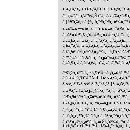
à¸›à¸£à¸°à¸ªà¸šà¸à¸²à¸£à¸“à¹Œà¸à¸²à¸£à¸›
à¹„à¸¡à¹ˆà¹„à¸”à¹‰à¸Šà¹ˆà¸§à¸¢à¹€à¸•à¸£à¸
à¸‡à¹€à¸¥à¸¢ à¸§à¸±à¸™à¸™à¸±à¹‰à¸™ à¹
à¸£à¹Œà¸—à¸¡à¸´à¸¬" 9 à¸à¸±à¸™à¸¢à¸
à¸µà¹ˆà¸à¸²à¸£à¸ˆà¸£à¸²à¸ˆà¸£à¸•à¸´à¸”à¸‚
à¹€à¸£à¸´à¹ˆà¸¡à¸–à¹ˆà¸²à¸¢à¸ à¸²à¸žà¸£
à¸±à¸‡à¸”à¸¹à¹‚à¸šà¸£à¸²à¸“à¸žà¸­à¸„à¸§à¸
à¸¢à¸¹à¹ˆ à¹à¸•à¹ˆà¹„à¸¡à¹ˆà¸—à¸£à¸²à¸šà¹€
à¸™à¸«à¸™à¹‰à¸²à¸™à¸µà¹‰à¸šà¹‰à¸²à¸‡ 
à¸«à¸£à¸·à¸­à¸à¸²à¸£à¸ªà¹ˆà¸‡à¸‚à¹‰à¸­
à¹€à¸žà¸·à¹ˆà¸­à¸™à¸£à¹ˆà¸§à¸¡à¸‡à¸²à¸™
à¸à¸œà¸¡à¸§à¹ˆà¸² Neil Davis à¸•à¸²à¸à¸¥
à¸œà¸¹à¹‰à¸œà¹ˆà¸²à¸™à¸ªà¸‡à¸„à¸£à¸²à¸¡
à¹à¸¥à¸°à¹€à¸§à¸µà¸¢à¸•à¸™à¸²à¸¡ à¹€à¸ªà
´à¹€à¸§à¸“à¹ƒà¸à¸¥à¹‰à¹†à¸ªà¸–à¸²à¸™à¸µ
à¹€à¸¡à¸£à¸´à¸à¸±à¸™à¸—à¸µà¹ˆà¸Šà¸·à¹ˆà¸
à¸¹à¸à¸™à¸³à¸ªà¹ˆà¸‡à¹‚à¸£à¸‡à¸žà¸¢à¸²à¸
à¸µà¸à¸„à¸™à¸šà¸­à¸à¸œà¸¡à¹ƒà¸™à¸•à¸­à
à¸¥à¹ˆà¸¡à¹„à¸¡à¹ˆà¸¡à¸µà¸Šà¸´à¹‰à¸™à¸”à
à¸¢à¸¹à¹ˆà¹ƒà¸™à¸™à¸±à¹‰à¸™ à¸¡à¸µà¸„à