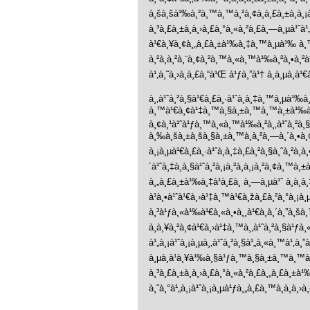
à¸šà¸šà¹‰à¸²à¸™à¸™à¸²à¸¢à¸à¸£à¸±à¸à¸¡à
à¸³à¸£à¸±à¸à¸›à¸£à¸°à¸«à¸²à¸£à¸—à¸µà¹ˆà¹
à¹€à¸¥à¸¢à¸„à¸£à¸±à¹‰à¸‡à¸™à¸µà¹‰ à¸™à¸­
à¸²à¸à¸²à¸¨à¸¢à¸²à¸™à¸«à¸™à¹‰à¸²à¸•à¸²à¹
à¹‚à¸˜à¸›à¸à¸£à¸“à¹Œ à¹ƒà¸”à¹† à¸­à¸µà¸à¹
à¸‚à¹ˆà¸²à¸§à¹€à¸£à¸·à¹ˆà¸­à¸‡à¸™à¸µà¹‰à
à¸™à¹€à¸¢à¹‡à¸™à¸§à¸±à¸™à¸™à¸±à¹‰à¸™ 
à¸¢à¸¹à¹ˆà¹ƒà¸™à¸«à¸™à¹‰à¸²à¸‚à¹ˆà¸²à¸§à
à¸‰à¸šà¸±à¸šà¸§à¸±à¸™à¸­à¸²à¸—à¸´à¸•à¸¢à¹
à¸¡à¸µà¹€à¸£à¸·à¹ˆà¸­à¸‡à¸£à¸²à¸§à¸ˆà¸²à¸
´à¹ˆà¸‡à¸à¸§à¹ˆà¸²à¸¡à¸²à¸à¸¡à¸²à¸¢à¸™à¸±à
à¸„à¸£à¸±à¹‰à¸‡à¹à¸£à¸ à¸—à¸µà¹ˆ à¸à¸­
à¹à¸•à¹ˆà¹€à¸›à¹‡à¸™à¹€à¸žà¸£à¸²à¸°à¸¡à¸µ
à¸³à¹ƒà¸«à¹‰à¹€à¸«à¸•à¸¸à¹€à¸à¸´à¸”à¸šà
à¸à¸¥à¸²à¸¢à¹€à¸›à¹‡à¸™à¸‚à¹ˆà¸²à¸§à¹ƒà¸«
à¹„à¸¡à¹ˆà¸¡à¸µà¸‚à¹ˆà¸²à¸§à¹„à¸«à¸™à¹‚à¸”
à¸µà¸à¹à¸¥à¹‰à¸§à¹ƒà¸™à¸§à¸±à¸™à¸™à¸
à¸³à¸£à¸±à¸à¸›à¸£à¸°à¸«à¸²à¸£à¸„à¸£à¸±
à¸ˆà¸°à¹„à¸¡à¹ˆà¸¡à¸µà¹ƒà¸„à¸£à¸™à¸­à¸à