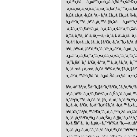
à¸à¸²à¸£à¸—à¸µà¹ˆà¸œà¸¡à¸à¸¥à¸²à¸¢à¹€à¸
´à¸£à¸±à¸à¸›à¸£à¸°à¸«à¸²à¸£à¹ƒà¸™à¸›à¸£à
à¸£à¸±à¸à¸›à¸£à¸°à¸«à¸²à¸£à¸„à¸£à¸±à¹
à¸µà¹ˆà¸™à¸¸à¹ˆà¸¡à¸™à¸§à¸¥à¸—à¸µà¹ˆà¸ªà¸
´à¸‡à¸à¸²à¸£à¹€à¸¡à¸·à¸­à¸‡à¸­à¸¢à¹ˆà¸²à¸‡
à¸‡à¸à¸¥à¸¸à¹ˆà¸¡à¸—à¸«à¸²à¸£ à¹„à¸¡à¹ˆà¸
´à¸à¹‡à¸¢à¸±à¸‡à¸„à¸‡à¹€à¸›à¸´à¸”à¸•à¸²à¸¡
à¹à¸¡à¹‰à¸§à¹ˆà¸²à¸ˆà¸°à¹„à¸¡à¹ˆà¸¡à¸µà¸„
à¸µà¹ˆà¸›à¸£à¸°à¸”à¸±à¸šà¸›à¸£à¸°à¸”à¸²à¸”
´à¸”à¸§à¹ˆà¸² à¹€à¸›à¹‡à¸™à¸„à¸§à¸²à¸¡à¸™
à¸‡à¸œà¸¡ à¸œà¸¡à¸£à¸¹à¹‰à¸ªà¸¶à¸à¸§à¹ˆ
à¸¸à¹ˆà¸™à¹à¸¥à¸°à¸¡à¸µà¸Šà¸µà¸§à¸´à¸•à
à¹à¸•à¹ˆà¹ƒà¸Šà¹ˆà¸§à¹ˆà¸²à¹€à¸£à¸²à¸ªà¸²à
à¹„à¸”à¹‰ à¸à¸²à¸£à¹€à¸œà¸Šà¸´à¸à¸«à¸™à
à¸”à¹ƒà¸™à¸›à¸£à¸°à¸§à¸±à¸•à¸´à¸¨à¸²à¸ª
à¸„à¸·à¸­ à¹€à¸¡à¸·à¹ˆà¸­à¹€à¸”à¸·à¸­à¸™à¸
à¹à¸¥à¸°à¹ƒà¸™à¹€à¸”à¸·à¸­à¸™à¸žà¸¤à¸©
à¸‡à¸¡à¸²à¹€à¸ªà¸µà¸¢à¸Šà¸µà¸§à¸´à¸•à¹‚à¸
à¸‹à¸¶à¹ˆà¸‡à¸¡à¸µà¸«à¸™à¹‰à¸²à¸—à¸µà¹ˆ
à¸‡à¸¡à¸µà¸›à¸£à¸°à¸ªà¸šà¸à¸²à¸£à¸“à¹Œà
à¸³à¸™à¸²à¸ˆà¹€à¸¡à¸·à¹ˆà¸­à¹€à¸”à¸·à¸­à¸