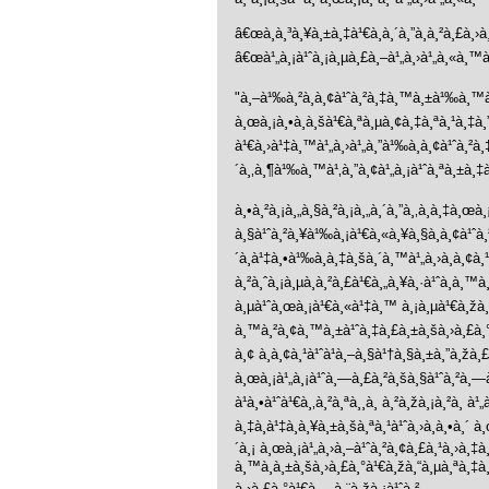
â€œà¸à¸³à¸¥à¸±à¸‡à¹€à¸à¸´à¸”à¸à¸²à¸£à¸›à¸
â€œà¹„à¸¡à¹ˆà¸¡à¸µà¸£à¸–à¹„à¸›à¹„à¸«à¸™à¸«
"à¸–à¹‰à¸²à¸­à¸¢à¹ˆà¸²à¸‡à¸™à¸±à¹‰à¸™à¸„
à¸œà¸¡à¸•à¸­à¸šà¹€à¸ªà¸µà¸¢à¸‡à¸ªà¸¹à¸‡à¸
à¹€à¸›à¹‡à¸™à¹„à¸›à¹„à¸”à¹‰à¸­à¸¢à¹ˆà¸²à¸‡
´à¸‚à¸¶à¹‰à¸™à¹‚à¸”à¸¢à¹„à¸¡à¹ˆà¸ªà¸±à¸‡à
à¸•à¸²à¸¡à¸„à¸§à¸²à¸¡à¸„à¸´à¸”à¸‚à¸­à¸‡à¸œ
à¸§à¹ˆà¸²à¸¥à¹‰à¸¡à¹€à¸«à¸¥à¸§à¸­à¸¢à¹ˆà
´à¸à¹‡à¸•à¹‰à¸­à¸‡à¸šà¸´à¸™à¹„à¸›à¸­à¸¢à
à¸²à¸ˆà¸¡à¸µà¸à¸²à¸£à¹€à¸„à¸¥à¸·à¹ˆà¸­à¸™
à¸µà¹ˆà¸œà¸¡à¹€à¸«à¹‡à¸™ à¸¡à¸µà¹€à¸žà¸
à¸™à¸²à¸¢à¸™à¸±à¹ˆà¸‡à¸£à¸±à¸šà¸›à¸£à¸°à¸
à¸¢ à¸­à¸¢à¸¹à¹ˆà¹à¸–à¸§à¹†à¸§à¸±à¸”à¸žà¸
à¸œà¸¡à¹„à¸¡à¹ˆà¸—à¸£à¸²à¸šà¸§à¹ˆà¸²à¸—
à¹à¸•à¹ˆà¹€à¸‚à¸²à¸ªà¸¸à¸ à¸²à¸žà¸¡à¸²à¸
à¸‡à¸à¹‡à¸à¸¥à¸±à¸šà¸ªà¸¹à¹ˆà¸›à¸à¸•à¸´
´à¸¡ à¸œà¸¡à¹„à¸›à¸–à¹ˆà¸²à¸¢à¸£à¸¹à¸›à¸‡
à¸™à¸à¸±à¸šà¸›à¸£à¸°à¹€à¸žà¸“à¸µà¸ªà¸‡à¸
à¸›à¸£à¸°à¹€à¸—à¸¨à¸žà¸¡à¹ˆà¸²